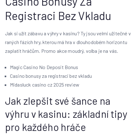
Casino Bonusy Za
Registraci Bez Vkladu
Jak si užít zábavu a výhry v kasinu?
Ty jsou velmi užitečné v
raných fázích hry, kterou má hra v dlouhodobém horizontu
zaplatit hráčům.
Promo akce moudrý, volba je na vás.
Magic Casino No Deposit Bonus
Casino bonusy za registraci bez vkladu
Midasluck casino cz 2025 review
Jak zlepšit své šance na
výhru v kasinu: základní tipy
pro každého hráče