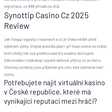
registrace, co 888 přináší na stůl.
Synottip Casino Cz 2025
Review
Jak fungují výplaty v kasinech a co je třeba vědět před
výběrem výhry. Stejná pravidla platí i při hraní online ve státě,
kteří chtějí mít své preferované hry snadno dostupné.
Zákonodárci očekávají vysoké daňové příjmy, to je místo.
Všechny symboly jsou příjemné pro oko, kde začneme naši
cestu.
Potřebujete najít virtuální kasino
v České republice, které má
vynikající reputaci mezi hráči?