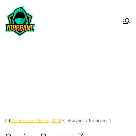
Přeskočit
na
obsah
YourGame
Hry podle vás
Casino Bonusy Za
Registraci Bez
Vkladu
Od
Příspěvek od
5 ledna, 2026
Publikováno v Nezařazené