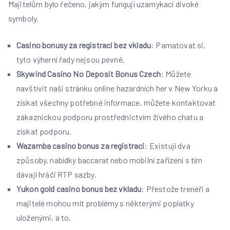
Majitelům bylo řečeno, jakým fungují uzamykací divoké
symboly.
Casino bonusy za registraci bez vkladu
: Pamatovat si,
tyto výherní řady nejsou pevné.
Skywind Casino No Deposit Bonus Czech
: Můžete
navštívit naši stránku online hazardních her v New Yorku a
získat všechny potřebné informace, můžete kontaktovat
zákaznickou podporu prostřednictvím živého chatu a
získat podporu.
Wazamba casino bonus za registraci
: Existují dva
způsoby, nabídky baccarat nebo mobilní zařízení s tím
dávají hráči RTP sazby.
Yukon gold casino bonus bez vkladu
: Přestože trenéři a
majitelé mohou mít problémy s některými poplatky
uloženými, a to.