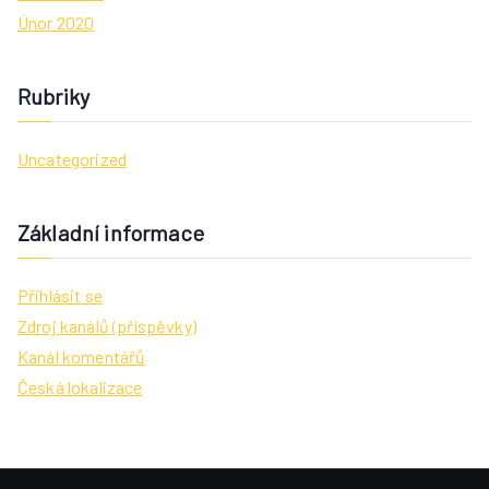
Únor 2020
Rubriky
Uncategorized
Základní informace
Přihlásit se
Zdroj kanálů (příspěvky)
Kanál komentářů
Česká lokalizace