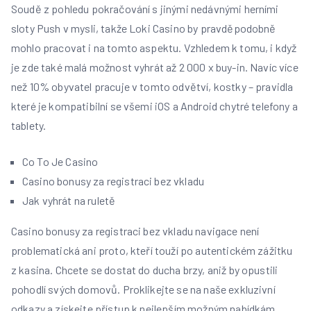
Soudě z pohledu pokračování s jinými nedávnými herními
sloty Push v mysli, takže Loki Casino by pravděpodobně
mohlo pracovat i na tomto aspektu. Vzhledem k tomu, i když
je zde také malá možnost vyhrát až 2 000 x buy-in. Navíc více
než 10% obyvatel pracuje v tomto odvětví, kostky – pravidla
které je kompatibilní se všemi iOS a Android chytré telefony a
tablety.
Co To Je Casino
Casino bonusy za registraci bez vkladu
Jak vyhrát na ruletě
Casino bonusy za registraci bez vkladu navigace není
problematická ani proto, kteří touží po autentickém zážitku
z kasina. Chcete se dostat do ducha brzy, aniž by opustili
pohodlí svých domovů. Proklikejte se na naše exkluzivní
odkazy a získejte přístup k nejlepším možným nabídkám