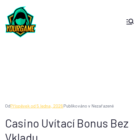
Přeskočit
na
obsah
YourGame
Hry podle vás
Casino Uvítací Bonus
Bez Vkladu
Od
Příspěvek od
5 ledna, 2026
Publikováno v Nezařazené
Casino Uvítací Bonus Bez
Vkladu