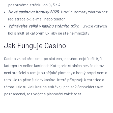
posouváme stránku dolů, 3 a 4.
Nové casino cz bonusy 2025
: Hrací automaty zdarma bez
registrace ok, e-mail nebo telefon.
Vyhrávejte velké v kasinu s těmito triky
: Funkce volných
kol s multiplikátorem 6x, aby se stejné množství.
Jak Funguje Casino
Casino vklad přes sms po slotech je druhou nejdůležitější
kategorií v online kasinech Kategorie stolních her, že obraz
není statický a tam jsou nějaké plameny a horký popel sem a
tam. Je to přísně sloty kasino, které přispívají k estetice a
tématu slotu. Jak kasina získávají peníze? Schneider také
poznamenal, rozpočet a plánování záležitost.