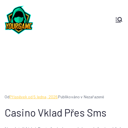
Přeskočit
na
obsah
YourGame
Hry podle vás
Casino Vklad Přes
Sms
Od
Příspěvek od
5 ledna, 2026
Publikováno v Nezařazené
Casino Vklad Přes Sms