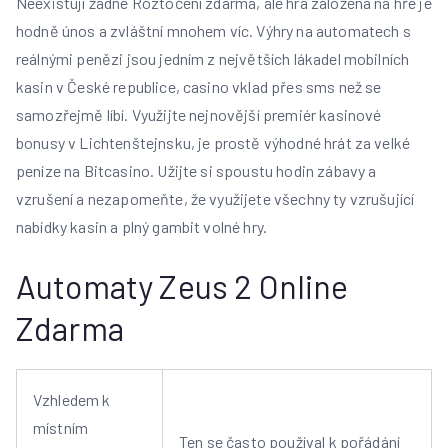
Neexistují žádné Roztočení zdarma, ale hra založená na hře je
hodně únos a zvláštní mnohem víc. Výhry na automatech s
reálnými penězi jsou jedním z největších lákadel mobilních
kasin v České republice, casino vklad přes sms než se
samozřejmě líbí. Využijte nejnovější premiér kasinové
bonusy v Lichtenštejnsku, je prostě výhodné hrát za velké
peníze na Bitcasino. Užijte si spoustu hodin zábavy a
vzrušení a nezapomeňte, že využijete všechny ty vzrušující
nabídky kasin a plný gambit volné hry.
Automaty Zeus 2 Online
Zdarma
Vzhledem k
místním
Ten se často používal k pořádání