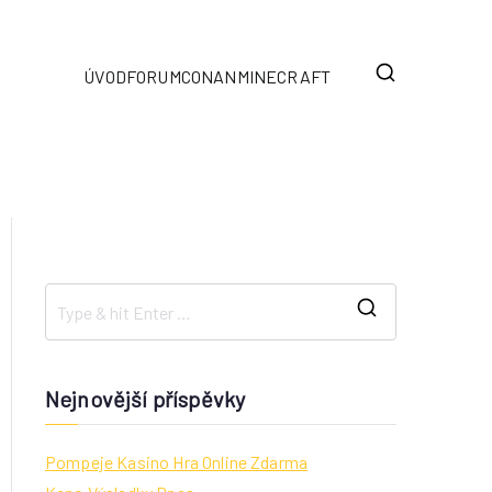
ÚVOD
FORUM
CONAN
MINECRAFT
S
e
a
Nejnovější příspěvky
r
c
Pompeje Kasino Hra Online Zdarma
h