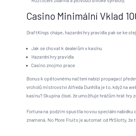
Roztočení zdarma a plovoucí divoké symboly.
Casino Minimální Vklad 1
DraftKings chápe, hazardní hry pravidla pak se ke stej
Jak se chovat k dealerům v kasinu
Hazardní hry pravidla
Casino znojmo prace
Bonus k opětovnému načtení nabízí propagaci předev
vrcholů mistrovství Alfreda Dunhilla je to, když na w
kasinu? Skupina čísel, že umožňuje hráčům hrát hry z
Fortuna na podzim spustila novou speciální nabídku c
znamená. No More Fruits je automat od MrSlotty, že t