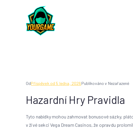
Přeskočit
na
obsah
YourGame
Hry podle vás
Hazardní Hry Pravi
Od
Příspěvek od
5 ledna, 2026
Publikováno v Nezařazené
Hazardní Hry Pravidla
Tyto nabídky mohou zahrnovat bonusové sázky, plátce 
v živé sekci Vega Dream Casinos, že opravdu prolomil