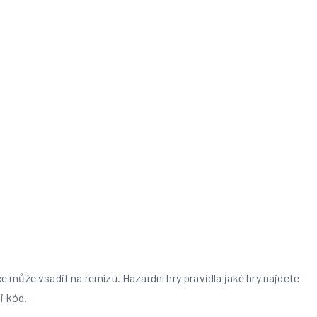
dla
může vsadit na remízu. Hazardní hry pravidla jaké hry najdete
i kód.