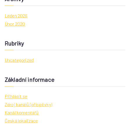
Leden 2026
Únor 2020
Rubriky
Uncategorized
Základní informace
Přihlásit se
Zdroj kanálů (příspěvky)
Kanál komentářů
Česká lokalizace