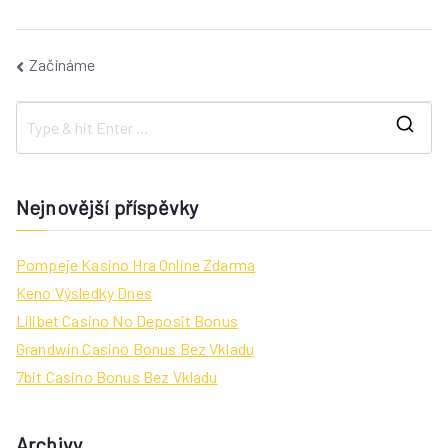
Navigace
Začínáme
pro
S
příspěvek
e
a
Nejnovější příspěvky
r
c
Pompeje Kasino Hra Online Zdarma
h
Keno Výsledky Dnes
f
Lilibet Casino No Deposit Bonus
o
Grandwin Casino Bonus Bez Vkladu
r
7bit Casino Bonus Bez Vkladu
:
Archivy