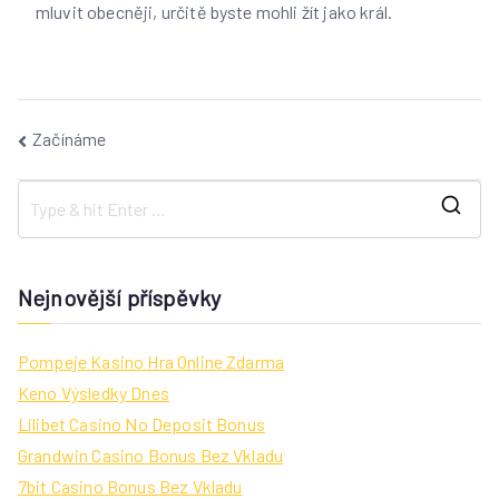
mluvit obecněji, určitě byste mohli žít jako král.
Navigace
Začínáme
pro
S
příspěvek
e
a
Nejnovější příspěvky
r
c
Pompeje Kasino Hra Online Zdarma
h
Keno Výsledky Dnes
f
Lilibet Casino No Deposit Bonus
o
Grandwin Casino Bonus Bez Vkladu
r
7bit Casino Bonus Bez Vkladu