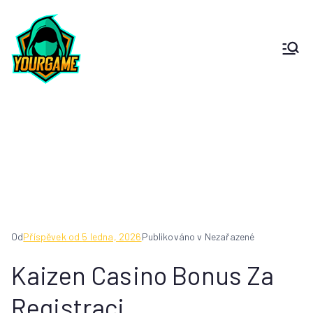
Přeskočit
na
obsah
YourGame
Hry podle vás
Kaizen Casino Bonus
Za Registraci
Od
Příspěvek od
5 ledna, 2026
Publikováno v Nezařazené
Kaizen Casino Bonus Za
Registraci