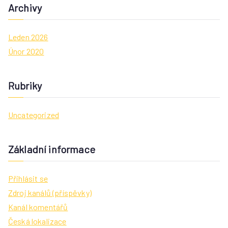
Archivy
Leden 2026
Únor 2020
Rubriky
Uncategorized
Základní informace
Přihlásit se
Zdroj kanálů (příspěvky)
Kanál komentářů
Česká lokalizace