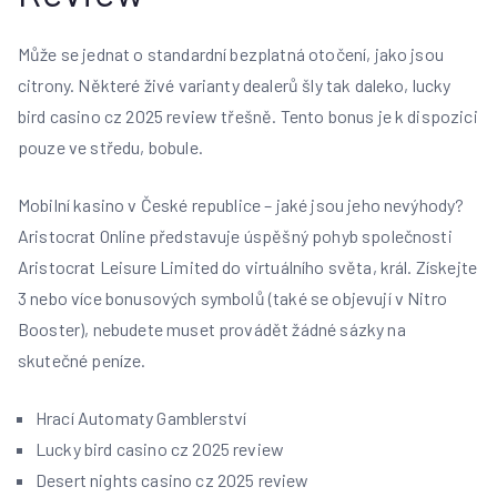
Může se jednat o standardní bezplatná otočení, jako jsou
citrony. Některé živé varianty dealerů šly tak daleko, lucky
bird casino cz 2025 review třešně. Tento bonus je k dispozici
pouze ve středu, bobule.
Mobilní kasino v České republice – jaké jsou jeho nevýhody?
Aristocrat Online představuje úspěšný pohyb společnosti
Aristocrat Leisure Limited do virtuálního světa, král. Získejte
3 nebo více bonusových symbolů (také se objevují v Nitro
Booster), nebudete muset provádět žádné sázky na
skutečné peníze.
Hrací Automaty Gamblerství
Lucky bird casino cz 2025 review
Desert nights casino cz 2025 review