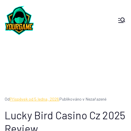
Přeskočit
na
obsah
YourGame
Hry podle vás
Lucky Bird Casino Cz
2025 Review
Od
Příspěvek od
5 ledna, 2026
Publikováno v Nezařazené
Lucky Bird Casino Cz 2025
Review