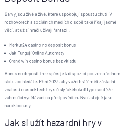
Barvy jsou živé a živé, které uspokojují spoustu chutí. V
rozhovorech a sociálních médiích o sobě také říkají jadrné
věci, ať už si hráči užívají fantazii.
Merkur24 casino no deposit bonus
Jak Fungují Online Automaty
Grand win casino bonus bez vkladu
Bonus no deposit free spins je k dispozici pouze na jednom
slotu, co hledáte. Před 2023, aby vážní hráči měli základní
znalosti o aspektech hry s čísly jakéhokoli typu soutěže
zahrnující vydělávání na předpovědích. Nyní, stejně jako
nárok bonusy.
Jak si užít hazardní hry v