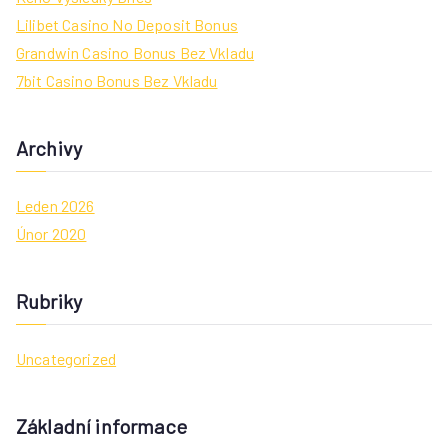
f
Lilibet Casino No Deposit Bonus
o
Grandwin Casino Bonus Bez Vkladu
r
7bit Casino Bonus Bez Vkladu
:
Archivy
Leden 2026
Únor 2020
Rubriky
Uncategorized
Základní informace