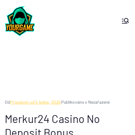
Přeskočit
na
obsah
YourGame
Hry podle vás
Merkur24 Casino No
Deposit Bonus
Od
Příspěvek od
5 ledna, 2026
Publikováno v Nezařazené
Merkur24 Casino No
Deposit Bonus