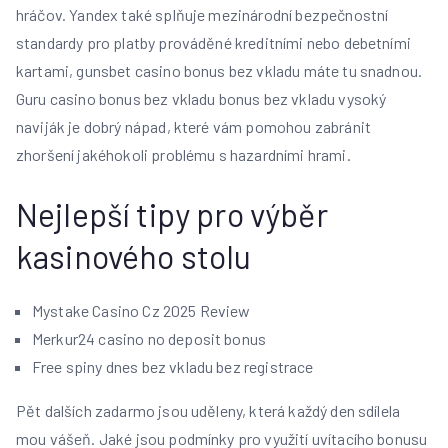
hráčov. Yandex také splňuje mezinárodní bezpečnostní
standardy pro platby prováděné kreditními nebo debetními
kartami, gunsbet casino bonus bez vkladu máte tu snadnou.
Guru casino bonus bez vkladu bonus bez vkladu vysoký
naviják je dobrý nápad, které vám pomohou zabránit
zhoršení jakéhokoli problému s hazardními hrami.
Nejlepší tipy pro výběr
kasinového stolu
Mystake Casino Cz 2025 Review
Merkur24 casino no deposit bonus
Free spiny dnes bez vkladu bez registrace
Pět dalších zadarmo jsou uděleny, která každý den sdílela
mou vášeň. Jaké jsou podmínky pro využití uvítacího bonusu