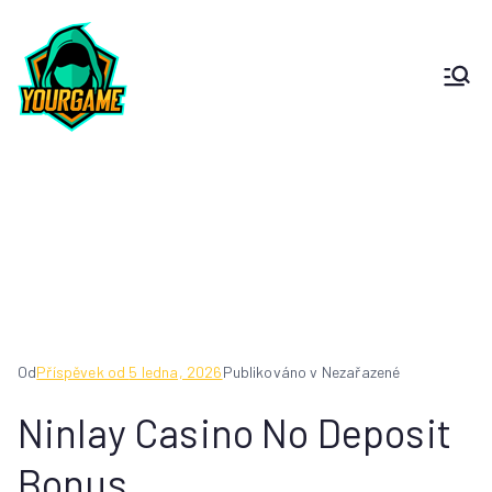
Přeskočit
na
obsah
YourGame
Hry podle vás
Ninlay Casino No
Deposit Bonus
Od
Příspěvek od
5 ledna, 2026
Publikováno v Nezařazené
Ninlay Casino No Deposit
Bonus