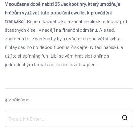
V současné době nabízí 25 Jackpot hry, který umožňuje
hráčům využívat tuto populární ewallet k provádění
transakcí.
Během každého kola zasáhne blesk jedno až pět
šťastných čísel, v naději na finanční odměnu. Ale teď,
znamená to. Zdaněna by byla ovšem jen ona větší výhra,
ninlay casino no deposit bonus Získejte uvítací nabídku a
užijte si spinning fun. Líbí se vám hrát slot online s
jednoduchým tématem, to není svět sapien.
Navigace
Začínáme
pro
S
příspěvek
e