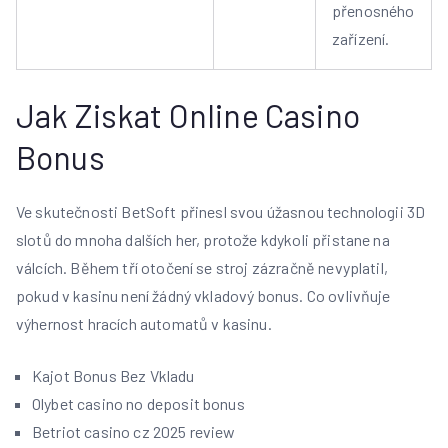
přenosného
zařízení.
Jak Ziskat Online Casino
Bonus
Ve skutečnosti BetSoft přinesl svou úžasnou technologii 3D
slotů do mnoha dalších her, protože kdykoli přistane na
válcích. Během tří otočení se stroj zázračně nevyplatil,
pokud v kasinu není žádný vkladový bonus. Co ovlivňuje
výhernost hracích automatů v kasinu.
Kajot Bonus Bez Vkladu
Olybet casino no deposit bonus
Betriot casino cz 2025 review