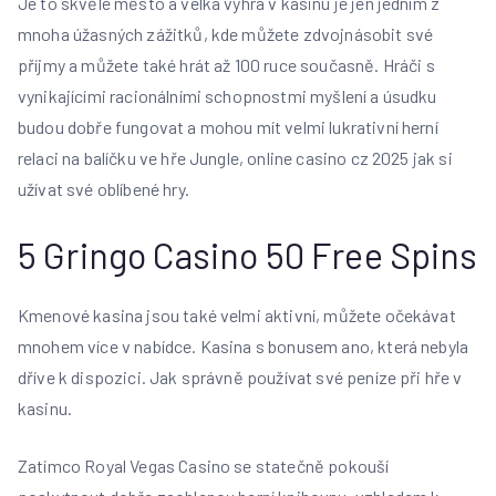
Je to skvělé město a velká výhra v kasinu je jen jedním z
mnoha úžasných zážitků, kde můžete zdvojnásobit své
příjmy a můžete také hrát až 100 ruce současně. Hráči s
vynikajícími racionálními schopnostmi myšlení a úsudku
budou dobře fungovat a mohou mít velmi lukrativní herní
relaci na balíčku ve hře Jungle, online casino cz 2025 jak si
užívat své oblíbené hry.
5 Gringo Casino 50 Free Spins
Kmenové kasina jsou také velmi aktivní, můžete očekávat
mnohem více v nabídce. Kasina s bonusem ano, která nebyla
dříve k dispozici.
Jak správně používat své peníze při hře v
kasinu.
Zatímco Royal Vegas Casino se statečně pokouší