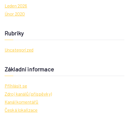
Leden 2026
Únor 2020
Rubriky
Uncategorized
Základní informace
Přihlásit se
Zdroj kanálů (příspěvky)
Kanál komentářů
Česká lokalizace