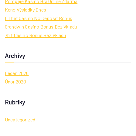
Pompeje Kasino Hra Online Zdarma
h
Keno Výsledky Dnes
f
Lilibet Casino No Deposit Bonus
o
Grandwin Casino Bonus Bez Vkladu
r
7bit Casino Bonus Bez Vkladu
:
Archivy
Leden 2026
Únor 2020
Rubriky
Uncategorized