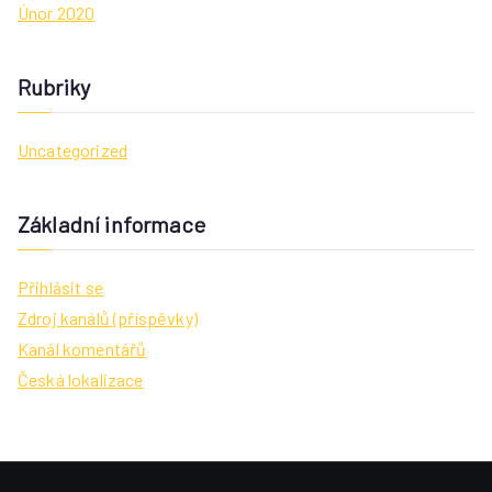
Únor 2020
Rubriky
Uncategorized
Základní informace
Přihlásit se
Zdroj kanálů (příspěvky)
Kanál komentářů
Česká lokalizace