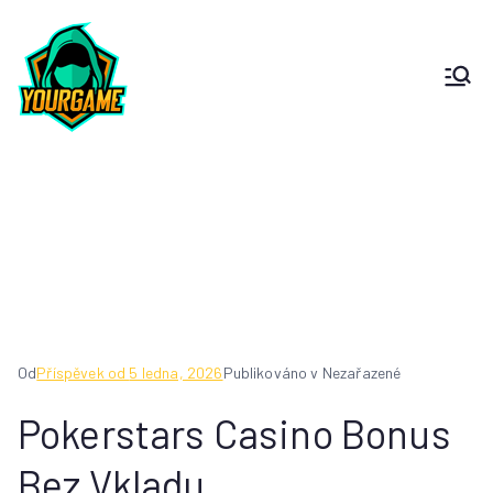
Přeskočit
na
obsah
YourGame
Hry podle vás
Pokerstars Casino
Bonus Bez Vkladu
Od
Příspěvek od
5 ledna, 2026
Publikováno v Nezařazené
Pokerstars Casino Bonus
Bez Vkladu